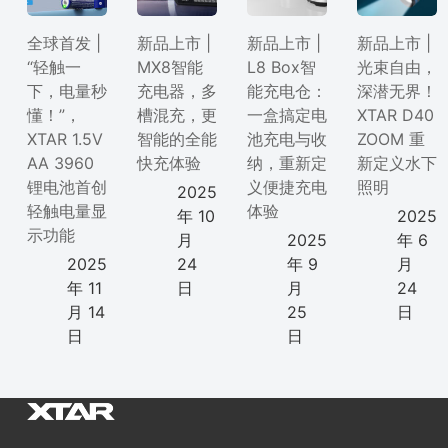
全球首发 |
新品上市 |
新品上市 |
新品上市 |
“轻触一
MX8智能
L8 Box智
光束自由，
下，电量秒
充电器，多
能充电仓：
深潜无界！
懂！”，
槽混充，更
一盒搞定电
XTAR D40
XTAR 1.5V
智能的全能
池充电与收
ZOOM 重
AA 3960
快充体验
纳，重新定
新定义水下
锂电池首创
义便捷充电
照明
2025
轻触电量显
体验
年 10
2025
示功能
月
2025
年 6
2025
24
年 9
月
年 11
日
月
24
月 14
25
日
日
日