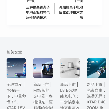
上一页
下一页
三种提高锂离子
介绍锂离子电池
电池正极材料电
回收处理技术方
压性能的技术
法
相关文章
全球首发 |
新品上市 |
新品上市 |
新品上市 |
“轻触一
MX8智能
L8 Box智
光束自由，
下，电量秒
充电器，多
能充电仓：
深潜无界！
懂！”，
槽混充，更
一盒搞定电
XTAR D40
XTAR 1.5V
智能的全能
池充电与收
ZOOM 重