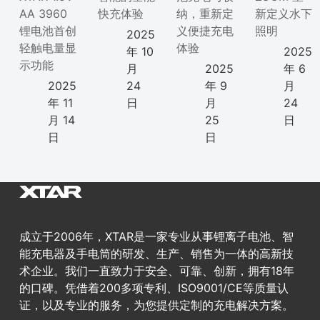
AA 3960
快充体验
纳，重新定
新定义水下
锂电池首创
义便捷充电
照明
2025
轻触电量显
体验
年 10
2025
示功能
月
2025
年 6
2025
24
年 9
月
年 11
日
月
24
月 14
25
日
日
日
成立于2006年，XTAR是一家专业从事锂离子电池、智
能充电器及手电筒的研发、生产、销售为一体的高新技
术企业。我们一直致力于安全、可靠、创新，拥有18年
的口碑。凭借着200多项专利、ISO9001/CE等质量认
证，以及专业的服务，为您提供定制的充电解决方案。