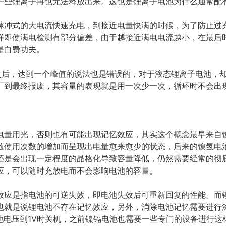
一些锂离子再也无法释放出来。这也是锂离子电池为什么通常配
脉冲式的大电流快速充电，到接近电量快满的时候，为了防止过
样即使满电检测有部分偏差，由于越接近满电电流越小，在最后
是白费功夫。
用之后，达到一个峰值的说法也是错误的，对于液态锂离子电池，
厂到最终报废，其容量的表现就是用一次少一次，循环时不会出
电量用光，否则也有可能出现记忆效应，其实这个概念最早来自
随使用次数的增加而呈现出电量愈来愈少的状态，后来的镍氢电
还是会出现一定程度的晶格化导致容量降低，仍然需要经常的彻
应，可以随时充放电而不会影响电池的容量。
效应是指电池的可逆失效，即电池失效后可重新回复的性能。而
也就是说锂电池不存在记忆效应，另外，消除电池记忆需要进行
电池电压到1V时关机，之前镍镉电池也需要一些专门的设备进行这