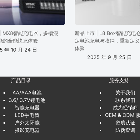
| MX8智能充电器，多槽混
新品上市 | L8 Box智能充
能的全能快充体验
定电池充电与收纳，重新定义
体验
5 年 10 月 24 日
2025 年 9 月 25 日
产品目录
服务支持
AA/AAA电池
关于我们
3.6/ 3.7V锂电池
联系我们
智能充电器
成为经销商
LED手电筒
OEM & ODM 
户外太阳能
资质认证
摄影充电器
防伪查询