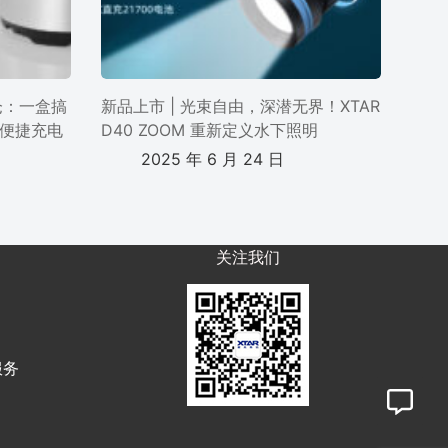
电仓：一盒搞
新品上市 | 光束自由，深潜无界！XTAR
便捷充电
D40 ZOOM 重新定义水下照明
2025 年 6 月 24 日
关注我们
服务