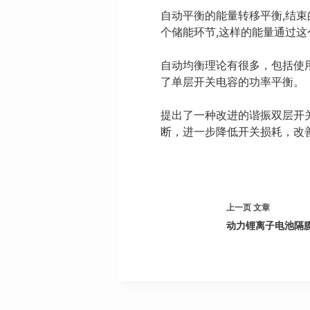
自动平衡的能量转移平衡,结束
个储能环节,这样的能量通过
自动均衡理论有很多，包括使用
了单层开关电容的功率平衡。
提出了一种改进的谐振双层开
断，进一步降低开关损耗，改善
上一页
文章
动力锂离子电池隔