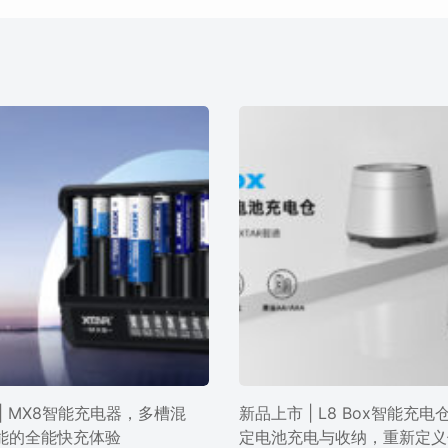
| MX8智能充电器，多槽混
新品上市 | L8 Box智能充
能的全能快充体验
定电池充电与收纳，重新定义