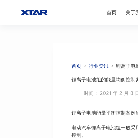
跳
首页
关于
过
内
容
首页
行业资讯
锂离子电
锂离子电池组的能量均衡控制
时间：
2021 年 2 月 8 
锂离子电池能量平衡控制案例
电动汽车锂离子电池组一般采
控制。