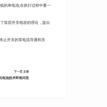
低的单电池,在执行过程中要一
提出了双层开关电容的理论，提出
终止开关的零电流导通和关
下一页
文章
机电池技术即将问世