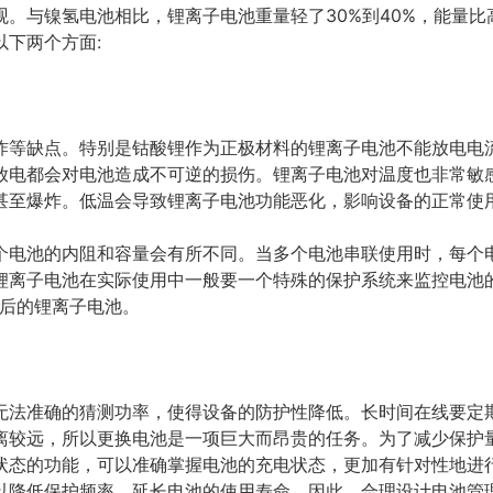
。与镍氢电池相比，锂离子电池重量轻了30%到40%，能量比
下两个方面:
炸等缺点。特别是钴酸锂作为正极材料的锂离子电池不能放电电
放电都会对电池造成不可逆的损伤。锂离子电池对温度也非常敏感
甚至爆炸。低温会导致锂离子电池功能恶化，影响设备的正常使
个电池的内阻和容量会有所不同。当多个电池串联使用时，每个
锂离子电池在实际使用中一般要一个特殊的保护系统来监控电池
化后的锂离子电池。
无法准确的猜测功率，使得设备的防护性降低。长时间在线要定
离较远，所以更换电池是一项巨大而昂贵的任务。为了减少保护
状态的功能，可以准确掌握电池的充电状态，更加有针对性地进行
以降低保护频率，延长电池的使用寿命。因此，合理设计电池管