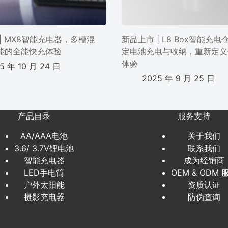
| MX8智能充电器，多槽混
新品上市 | L8 Box智能充
能的全能快充体验
定电池充电与收纳，重新定义
体验
5 年 10 月 24 日
2025 年 9 月 25 日
产品目录
服务支持
AA/AAA电池
关于我们
3.6/ 3.7V锂电池
联系我们
智能充电器
成为经销商
LED手电筒
OEM & ODM 
户外太阳能
资质认证
摄影充电器
防伪查询