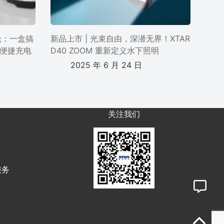
电仓：一盒搞
新品上市 | 光束自由，深潜无界！XTAR
便捷充电
D40 ZOOM 重新定义水下照明
2025 年 6 月 24 日
关注我们
服务