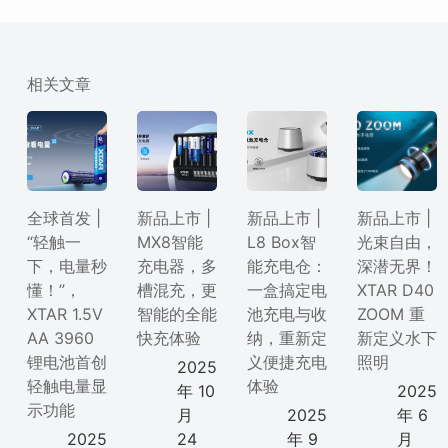
相关文章
全球首发 |
新品上市 |
新品上市 |
新品上市 |
“轻触一
MX8智能
L8 Box智
光束自由，
下，电量秒
充电器，多
能充电仓：
深潜无界！
懂！”，
槽混充，更
一盒搞定电
XTAR D40
XTAR 1.5V
智能的全能
池充电与收
ZOOM 重
AA 3960
快充体验
纳，重新定
新定义水下
锂电池首创
义便捷充电
照明
2025
轻触电量显
体验
年 10
2025
示功能
月
2025
年 6
2025
24
年 9
月