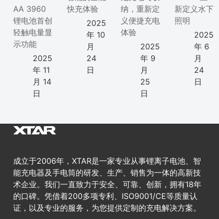
AA 3960
快充体验
纳，重新定
新定义水下
锂电池首创
义便捷充电
照明
2025
轻触电量显
体验
年 10
2025
示功能
月
2025
年 6
2025
24
年 9
月
年 11
日
月
24
月 14
25
日
日
日
成立于2006年，XTAR是一家专业从事锂离子电池、智
能充电器及手电筒的研发、生产、销售为一体的高新技
术企业。我们一直致力于安全、可靠、创新，拥有18年
的口碑。凭借着200多项专利、ISO9001/CE等质量认
证，以及专业的服务，为您提供定制的充电解决方案。