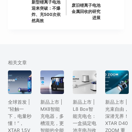
新型锂离子电池
废旧锂离子电池
迎来突破：不爆
金属回收的研究
炸、充500次依
进展
然高效
相关文章
全球首发 |
新品上市 |
新品上市 |
新品上市 |
“轻触一
MX8智能
L8 Box智
光束自由，
下，电量秒
充电器，多
能充电仓：
深潜无界！
懂！”，
槽混充，更
一盒搞定电
XTAR D40
XTAR 1.5V
智能的全能
池充电与收
ZOOM 重