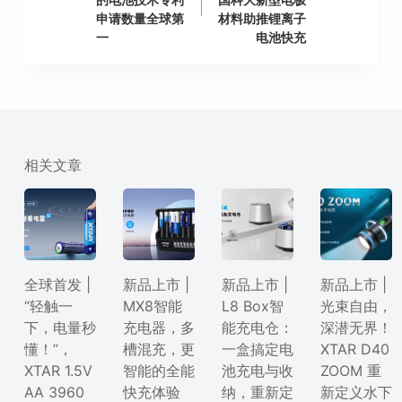
申请数量全球第
材料助推锂离子
一
电池快充
相关文章
全球首发 |
新品上市 |
新品上市 |
新品上市 |
“轻触一
MX8智能
L8 Box智
光束自由，
下，电量秒
充电器，多
能充电仓：
深潜无界！
懂！”，
槽混充，更
一盒搞定电
XTAR D40
XTAR 1.5V
智能的全能
池充电与收
ZOOM 重
AA 3960
快充体验
纳，重新定
新定义水下