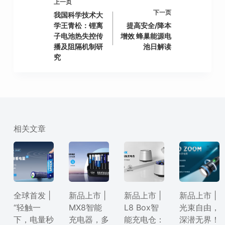
上一页
下一页
我国科学技术大
学王青松：锂离
提高安全/降本
子电池热失控传
增效 蜂巢能源电
播及阻隔机制研
池日解读
究
相关文章
全球首发 |
新品上市 |
新品上市 |
新品上市 |
“轻触一
MX8智能
L8 Box智
光束自由，
下，电量秒
充电器，多
能充电仓：
深潜无界！