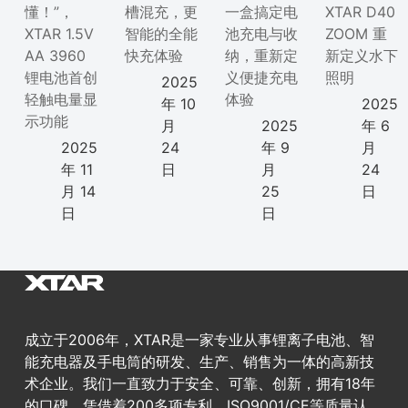
懂！”，
槽混充，更
一盒搞定电
XTAR D40
XTAR 1.5V
智能的全能
池充电与收
ZOOM 重
AA 3960
快充体验
纳，重新定
新定义水下
锂电池首创
义便捷充电
照明
2025
轻触电量显
体验
年 10
2025
示功能
月
2025
年 6
2025
24
年 9
月
年 11
日
月
24
月 14
25
日
日
日
成立于2006年，XTAR是一家专业从事锂离子电池、智
能充电器及手电筒的研发、生产、销售为一体的高新技
术企业。我们一直致力于安全、可靠、创新，拥有18年
的口碑。凭借着200多项专利、ISO9001/CE等质量认