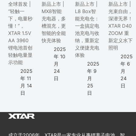
全球首发 |
新品上市 |
新品上市 |
新品上市 |
“轻触一
MX8智能
L8 Box智
光束自由，
下，电量秒
充电器，多
能充电仓：
深潜无界！
懂！”，
槽混充，更
一盒搞定电
XTAR D40
XTAR 1.5V
智能的全能
池充电与收
ZOOM 重
AA 3960
快充体验
纳，重新定
新定义水下
锂电池首创
义便捷充电
照明
2025
轻触电量显
体验
年 10
2025
示功能
月
2025
年 6
2025
24
年 9
月
年 11
日
月
24
月 14
25
日
日
日
成立于2006年，XTAR是一家专业从事锂离子电池、智