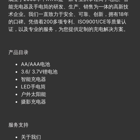
能充电器及手电筒的研发、生产、销售为一体的高新技
术企业。我们一直致力于安全、可靠、创新，拥有18年
的口碑。凭借着200多项专利、ISO9001/CE等质量认
证，以及专业的服务，为您提供定制的充电解决方案。
产品目录
AA/AAA电池
3.6/ 3.7V锂电池
智能充电器
LED手电筒
户外太阳能
摄影充电器
服务支持
关于我们