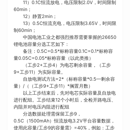
11）0.1C恒流放电，电压限制2.0V，时间限制
60min；
12）静置2min；
13）0.5C恒流充电，电压限制3.65V，时间限
制60min；
中国电池工业之都强烈推荐需要掌握的26650
锂电池容量分选工艺如下：
备注：0.5C=0.5*标称容量0.1C=0.1*标称容
量0.05C=0.05*标称容量（以此类推）
（工步2+工步4）为电芯剩余容量，（工步
9+工步11）为实际容量。
自放电测试方法=2*（标称容量*0.5—剩余容
量）/（（工步9+工步11）*搁置月数）
以上工步结束后，先对电芯实际容量及自放电
进行配组。工步结束12个小时后，全检开路电压、
内阻并对电压内阻进行配组
分选数据处理需保留工步9，
0.5C（1500mAh）恒流放电3.2V平台容量数据，
使用此容量/工步9的容量需》=40%，例如：工步