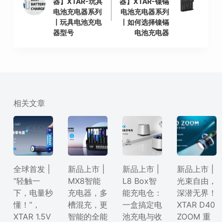
器】XTAR-玩具
器】XTAR-镍镉
电池充电器系列
电池充电器系列
丨玩具电池充电
丨如何选择镍镉
器型号
电池充电器
相关文章
全球首发 |
新品上市 |
新品上市 |
新品上市 |
“轻触一
MX8智能
L8 Box智
光束自由，
下，电量秒
充电器，多
能充电仓：
深潜无界！
懂！”，
槽混充，更
一盒搞定电
XTAR D40
XTAR 1.5V
智能的全能
池充电与收
ZOOM 重