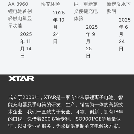
AA 3960
快充体验
纳，重新定
新定义水下
锂电池首创
义便捷充电
照明
2025
轻触电量显
体验
年 10
2025
示功能
月
2025
年 6
2025
24
年 9
月
年 11
日
月
24
月 14
25
日
日
日
成立于2006年，XTAR是一家专业从事锂离子电池、智
能充电器及手电筒的研发、生产、销售为一体的高新技
术企业。我们一直致力于安全、可靠、创新，拥有18年
的口碑。凭借着200多项专利、ISO9001/CE等质量认
证，以及专业的服务，为您提供定制的充电解决方案。