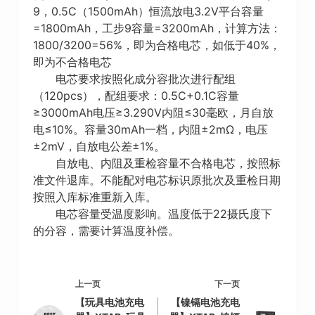
9，0.5C（1500mAh）恒流放电3.2V平台容量
=1800mAh，工步9容量=3200mAh，计算方法：
1800/3200=56%，即为合格电芯，如低于40%，
即为不合格电芯
电芯要求按照化成分容批次进行配组
（120pcs），配组要求：0.5C+0.1C容量
≥3000mAh电压≥3.290V内阻≤30毫欧，月自放
电≤10%。容量30mAh一档，内阻±2mΩ，电压
±2mV，自放电公差±1%。
自放电、内阻及重检容量不合格电芯，按照标
准文件退库。不能配对电芯标识原批次及重检日期
按照入库标准重新入库。
电芯容量受温度影响。温度低于22摄氏度下
的分容，需要计算温度补偿。
上一页
下一页
【玩具电池充电
【镍镉电池充电