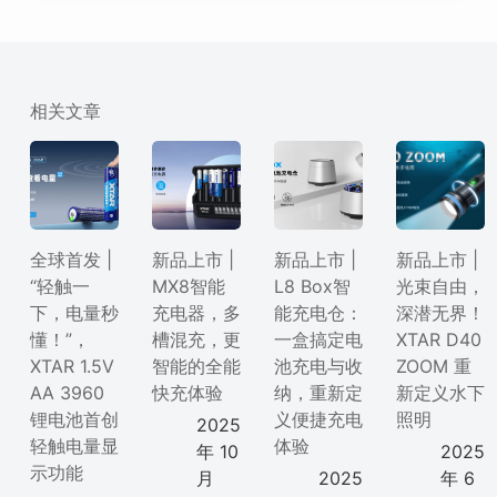
相关文章
全球首发 |
新品上市 |
新品上市 |
新品上市 |
“轻触一
MX8智能
L8 Box智
光束自由，
下，电量秒
充电器，多
能充电仓：
深潜无界！
懂！”，
槽混充，更
一盒搞定电
XTAR D40
XTAR 1.5V
智能的全能
池充电与收
ZOOM 重
AA 3960
快充体验
纳，重新定
新定义水下
锂电池首创
义便捷充电
照明
2025
轻触电量显
体验
年 10
2025
示功能
月
2025
年 6