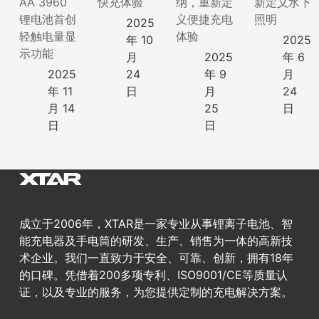
AA 3960
快充体验
纳，重新定
新定义水下
锂电池首创
义便捷充电
照明
2025
轻触电量显
体验
年 10
2025
示功能
月
2025
年 6
2025
24
年 9
月
年 11
日
月
24
月 14
25
日
日
日
成立于2006年，XTAR是一家专业从事锂离子电池、智
能充电器及手电筒的研发、生产、销售为一体的高新技
术企业。我们一直致力于安全、可靠、创新，拥有18年
的口碑。凭借着200多项专利、ISO9001/CE等质量认
证，以及专业的服务，为您提供定制的充电解决方案。