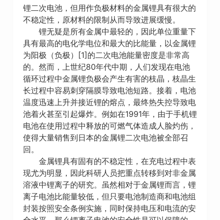
锂二次电池，但用作负极材料的金属锂具有很大的
不稳定性，原材料的限制从而导致进展缓慢。
锂无疑是所有金属中最轻的，因此单位重量下
具有最高的电化学电位和最大的比能量，以金属锂
为阳极（负极）[1]的二次电池能量密度是非常高
的。然而，上世纪80年代中期，人们发现在电池
循环过程中金属锂负极会产生有害的枝晶，枝晶生
长过程中容易刺穿隔膜导致电池短路。接着，电池
温度迅速上升并接近锂的熔点，最终热失控导致电
池着火甚至引起爆炸。例如在1991年，由于手机锂
电池在使用过程中释放的可燃气体造成人脸灼伤，
使得大量销售到日本的金属锂二次电池被全部召
回。
金属锂具有固有的不稳定性，在充电过程中表
现尤为明显，因此科研人员把重点转移到对非金属
溶液中锂离子的研究。虽然相对于金属锂而言，锂
离子电池比能量较低，但只要电池制造商和电池组
封装按照安全条例实施，同时保持电压和电流的安
全水平，那么锂离子电池的安全性是可以保障的。