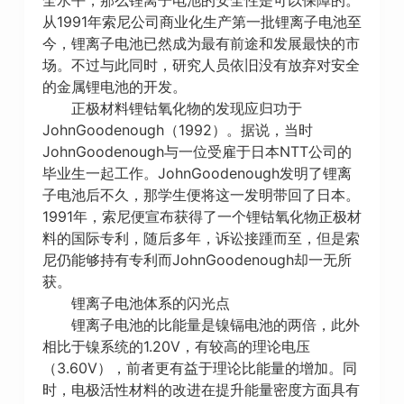
从1991年索尼公司商业化生产第一批锂离子电池至
今，锂离子电池已然成为最有前途和发展最快的市
场。不过与此同时，研究人员依旧没有放弃对安全
的金属锂电池的开发。
正极材料锂钴氧化物的发现应归功于
JohnGoodenough（1992）。据说，当时
JohnGoodenough与一位受雇于日本NTT公司的
毕业生一起工作。JohnGoodenough发明了锂离
子电池后不久，那学生便将这一发明带回了日本。
1991年，索尼便宣布获得了一个锂钴氧化物正极材
料的国际专利，随后多年，诉讼接踵而至，但是索
尼仍能够持有专利而JohnGoodenough却一无所
获。
锂离子电池体系的闪光点
锂离子电池的比能量是镍镉电池的两倍，此外
相比于镍系统的1.20V，有较高的理论电压
（3.60V），前者更有益于理论比能量的增加。同
时，电极活性材料的改进在提升能量密度方面具有