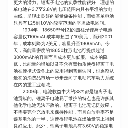
更大的潜力。锂离子电池的负载性能很好，理想的
单电池在3.7至2.8V的电压范围内具有平坦的放电
曲线，呈现出良好的能量储备性能，而镍基单电池
只具有1.25到1.0V的较窄范围的平坦放电区间。
1994年，18650型号[2]的圆柱形锂离子电池
容量仅1100mAh成本却超过了10美元，而到2001
年，成本则降为2美元，容量升至1900mAh。今
天，高能量密度的18650柱形电池可提供超过
3000mAh的容量而且成本更加低廉。成本的降
低，比能量的增加以及不含有毒物质使得锂离子电
池在便携式设备上的应用得到普遍认同，也逐渐从
最初的消费品市场一步步走向了电动汽车动力系统
在内的重工业领域。
2009年，电池收益中大约38%都是锂离子电
池贡献的。锂离子电池易于维护的特点也是许多其
他化学电池无法匹敌的。锂离子电池无记忆效应，
不需要完全充放电来保持性能，而且自放电率不足
镍基电池的一半，这使得锂电池在燃油量表上得到
良好应用。此外，锂离子电池具有3.60V的额定电