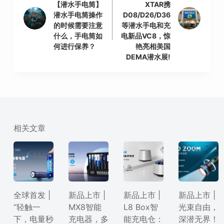
【潜水手电筒】
XTAR携
潜水手电筒操作
D08/D26/D36
的时候需要注意
等潜水手电和充
什么，手电筒如
电新品VC8，惊
何进行保养？
艳亮相美国
DEMA潜水展!
相关文章
全球首发 |
新品上市 |
新品上市 |
新品上市 |
“轻触一
MX8智能
L8 Box智
光束自由，
下，电量秒
充电器，多
能充电仓：
深潜无界！