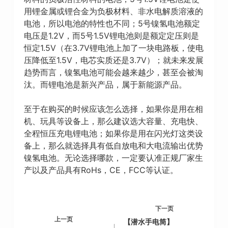
用锂金属或锂合金为负极材料、非水电解质溶液的
电池，所以电池的特性也不同；5号镍氢电池额定
电压是1.2V，而5号1.5V锂电池则是额定定压则是
恒定1.5V（在3.7V锂电池上加了一块电路板，使电
压降低至1.5V，电芯实质还是3.7V）；就未来发展
趋势而言，镍氢电池可能会越来越少，甚至会被淘
汰。而锂电池是新兴产品，属于新能源产品。
至于在购买的时候应该怎么选择，如果你是用在相
机、玩具等设备上，那么建议选大容量、充电快、
全程恒压充电锂电池；如果你是用在闪光灯这类设
备上，那么就选择具有低自放电和大电流输出优势
镍氢电池。无论选择哪款，一定要认准正规厂家生
产以及产品具有RoHs，CE，FCC等认证。
下一页
上一页
【潜水手电筒】