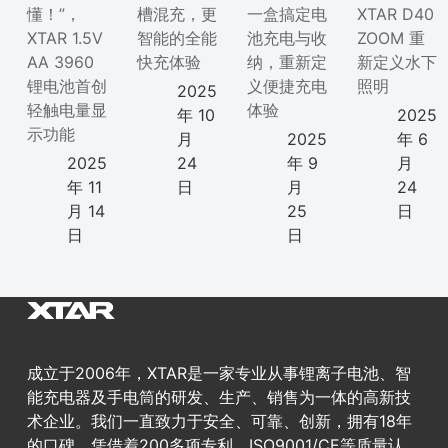
懂！”，
槽混充，更
一盒搞定电
XTAR D40
XTAR 1.5V
智能的全能
池充电与收
ZOOM 重
AA 3960
快充体验
纳，重新定
新定义水下
锂电池首创
义便捷充电
照明
2025
轻触电量显
体验
年 10
2025
示功能
月
2025
年 6
2025
24
年 9
月
年 11
日
月
24
月 14
25
日
日
日
成立于2006年，XTAR是一家专业从事锂离子电池、智
能充电器及手电筒的研发、生产、销售为一体的高新技
术企业。我们一直致力于安全、可靠、创新，拥有18年
的口碑。凭借着200多项专利、ISO9001/CE等质量认