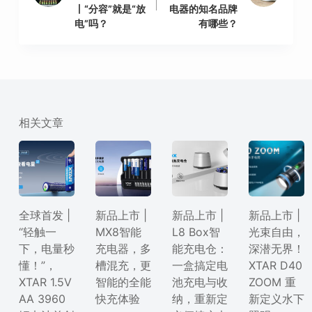
丨“分容”就是“放
电器的知名品牌
电”吗？
有哪些？
相关文章
全球首发 |
新品上市 |
新品上市 |
新品上市 |
“轻触一
MX8智能
L8 Box智
光束自由，
下，电量秒
充电器，多
能充电仓：
深潜无界！
懂！”，
槽混充，更
一盒搞定电
XTAR D40
XTAR 1.5V
智能的全能
池充电与收
ZOOM 重
AA 3960
快充体验
纳，重新定
新定义水下