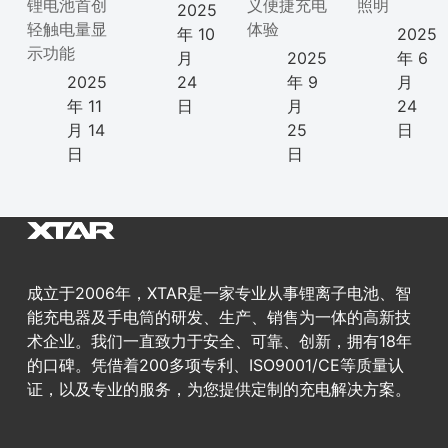
锂电池首创
义便捷充电
照明
2025
轻触电量显
体验
年 10
2025
示功能
月
2025
年 6
2025
24
年 9
月
年 11
日
月
24
月 14
25
日
日
日
成立于2006年，XTAR是一家专业从事锂离子电池、智
能充电器及手电筒的研发、生产、销售为一体的高新技
术企业。我们一直致力于安全、可靠、创新，拥有18年
的口碑。凭借着200多项专利、ISO9001/CE等质量认
证，以及专业的服务，为您提供定制的充电解决方案。