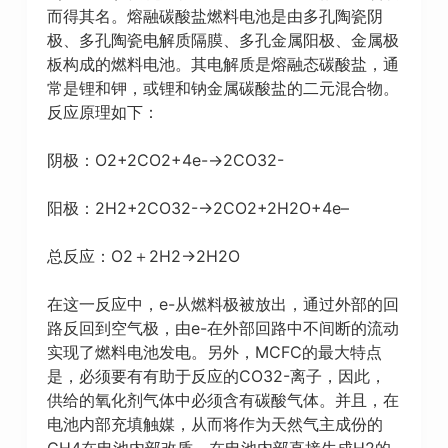
而得其名。熔融碳酸盐燃料电池是由多孔陶瓷阴
极、多孔陶瓷电解质隔膜、多孔金属阳极、金属极
板构成的燃料电池。其电解质是熔融态碳酸盐，通
常是锂和钾，或锂和钠金属碳酸盐的二元混合物。
反应原理如下：
阴极：O2+2CO2+4e-→2CO32-
阳极：2H2+2CO32-→2CO2+2H2O+4e–
总反应：O2＋2H2→2H2O
在这一反应中，e-从燃料极被放出，通过外部的回
路反回到空气极，由e-在外部回路中不间断的流动
实现了燃料电池发电。另外，MCFC的最大特点
是，必须要有有助于反应的CO32-离子，因此，
供给的氧化剂气体中必须含有碳酸气体。并且，在
电池内部充填触媒，从而将作为天然气主成份的
CH4在电池内部改质，在电池内部直接生成H2的