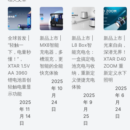
全球首发 |
新品上市 |
新品上市 |
新品上市 |
“轻触一
MX8智能
L8 Box智
光束自由，
下，电量秒
充电器，多
能充电仓：
深潜无界！
懂！”，
槽混充，更
一盒搞定电
XTAR D40
XTAR 1.5V
智能的全能
池充电与收
ZOOM 重
AA 3960
快充体验
纳，重新定
新定义水下
锂电池首创
义便捷充电
照明
2025
轻触电量显
体验
年 10
2025
示功能
月
2025
年 6
2025
24
年 9
月
年 11
日
月
24
月 14
25
日
日
日