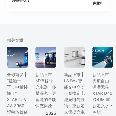
理是什么？
家排行
相关文章
全球首发 |
新品上市 |
新品上市 |
新品上市 |
“轻触一
MX8智能
L8 Box智
光束自由，
下，电量秒
充电器，多
能充电仓：
深潜无界！
懂！”，
槽混充，更
一盒搞定电
XTAR D40
XTAR 1.5V
智能的全能
池充电与收
ZOOM 重
AA 3960
快充体验
纳，重新定
新定义水下
锂电池首创
义便捷充电
照明
2025