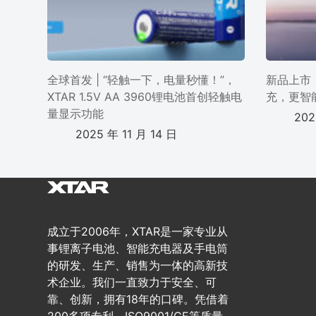
全球首发 | “轻触一下，电量秒懂！”，
新品上市 
XTAR 1.5V AA 3960锂电池首创轻触电
充，更智
量显示功能
202
2025 年 11 月 14 日
成立于2006年，XTAR是一家专业从
事锂离子电池、智能充电器及手电筒
的研发、生产、销售为一体的高新技
术企业。我们一直致力于安全、可
靠、创新，拥有18年的口碑。凭借着