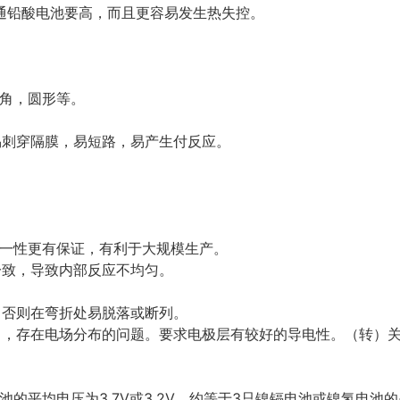
通铅酸电池要高，而且更容易发生热失控。
三角，圆形等。
易刺穿隔膜，易短路，易产生付反应。
。
均一性更有保证，有利于大规模生产。
一致，导致内部反应不均匀。
，否则在弯折处易脱落或断列。
出，存在电场分布的问题。要求电极层有较好的导电性。（转）
池的平均电压为3.7V或3.2V，约等于3只镍镉电池或镍氢电池