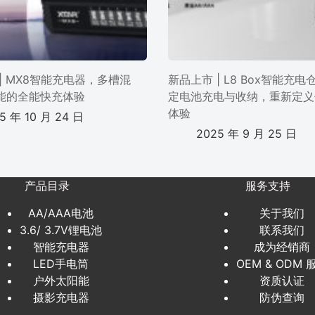
| MX8智能充电器，多槽混
新品上市 | L8 Box智能充
能的全能快充体验
定电池充电与收纳，重新定义
体验
5 年 10 月 24 日
2025 年 9 月 25 日
产品目录
服务支持
AA/AAA电池
关于我们
3.6/ 3.7V锂电池
联系我们
智能充电器
成为经销商
LED手电筒
OEM & ODM 
户外太阳能
资质认证
摄影充电器
防伪查询