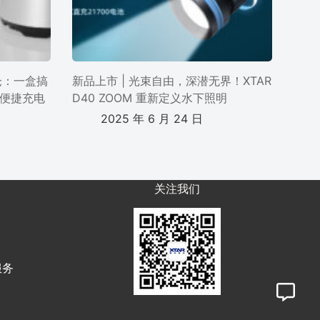
电仓：一盒搞
新品上市 | 光束自由，深潜无界！XTAR
便捷充电
D40 ZOOM 重新定义水下照明
2025 年 6 月 24 日
关注我们
服务