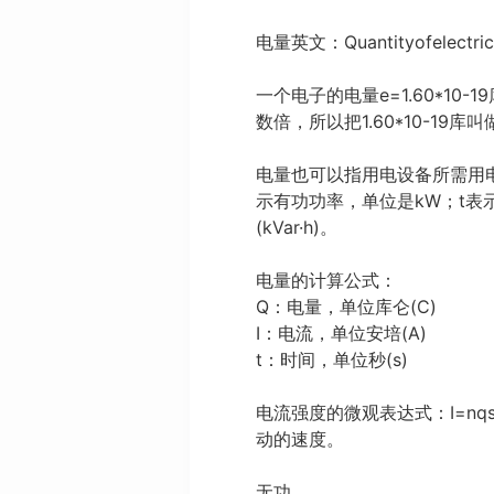
电量英文：Quantityofelectricch
一个电子的电量e=1.60*
数倍，所以把1.60*10-19库
电量也可以指用电设备所需用电能
示有功功率，单位是kW；t表
(kVar·h)。
电量的计算公式：
Q：电量，单位库仑(C)
I：电流，单位安培(A)
t：时间，单位秒(s)
电流强度的微观表达式：I=nq
动的速度。
无功