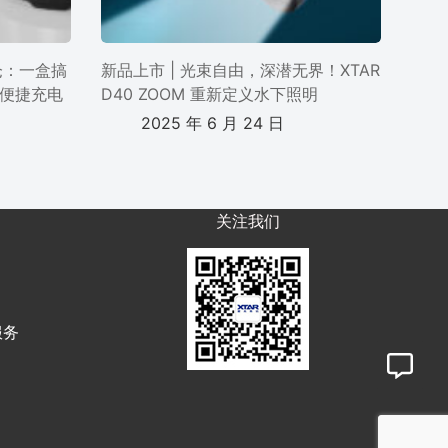
电仓：一盒搞
新品上市 | 光束自由，深潜无界！XTAR
便捷充电
D40 ZOOM 重新定义水下照明
2025 年 6 月 24 日
关注我们
服务