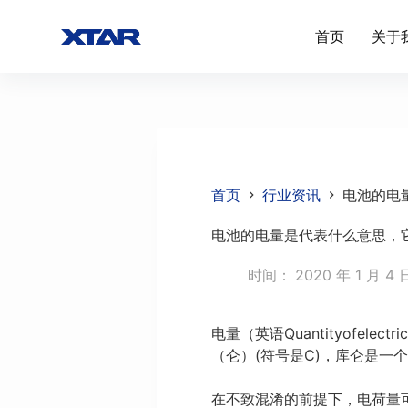
跳
首页
关于
过
内
容
首页
行业资讯
电池的电
电池的电量是代表什么意思，
时间：
2020 年 1 月 4 
电量（英语Quantityofe
（仑）(符号是C)，库仑是一
在不致混淆的前提下，电荷量