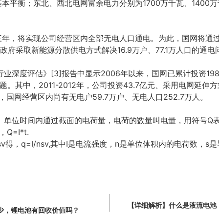
基本平衡；东北、西北电网富余电力分别为1700万千瓦、1400
三年，将实现公司经营区内全部无电人口通电。为此，国网将通过
方政府采取新能源分散供电方式解决16.9万户、77.1万人口的通电
深度评估》[3]报告中显示2006年以来，国网已累计投资198.
题。其中，2011-2012年，公司投资43.7亿元、采用电网延伸方式
，国网经营区内尚有无电户59.7万户、无电人口252.7万人。
单位时间内通过截面的电荷量，电荷的数量叫电量，用符号Q表示
=I*t.
sv得，q=I/nsv,其中I是电流强度，n是单位体积内的电荷数，
【详细解析】什么是液流电池
少，锂电池有回收价值吗？