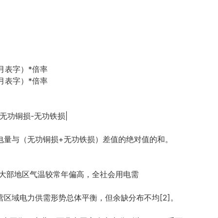
月表字）*倍率
月表字）*倍率
无功铜损-无功铁损|
电量与（无功铜损+无功铁损）差值的绝对值的和。
国大部地区气温较常年偏高，全社会用电需
区域电力供需形势总体平衡，但余缺分布不均[2]。