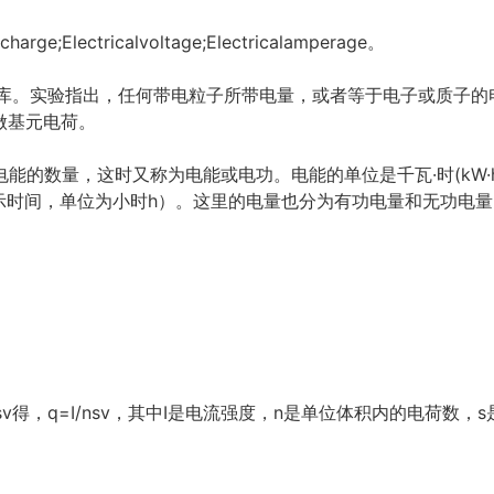
arge;Electricalvoltage;Electricalamperage。
10-19库。实验指出，任何带电粒子所带电量，或者等于电子或质
叫做基元电荷。
的数量，这时又称为电能或电功。电能的单位是千瓦·时(kW·h)
示时间，单位为小时h）。这里的电量也分为有功电量和无功电量
sv得，q=I/nsv，其中I是电流强度，n是单位体积内的电荷数