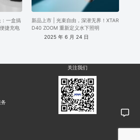
电仓：一盒搞
新品上市 | 光束自由，深潜无界！XTAR
便捷充电
D40 ZOOM 重新定义水下照明
2025 年 6 月 24 日
关注我们
服务