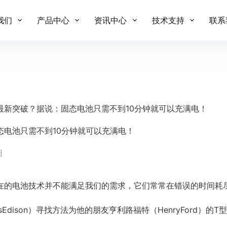
我们
产品中心
资讯中心
技术支持
联系
最新突破？据说：固态电池只需不到10分钟就可以充满电！
态电池只需不到10分钟就可以充满电！
日
在的电池技术并不能满足我们的需求，它们常常在错误的时间耗
sEdison）寻找方法为他的朋友亨利路福特（HenryFord）