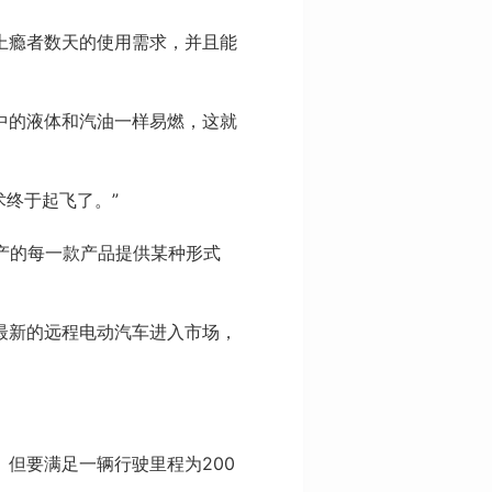
上瘾者数天的使用需求，并且能
中的液体和汽油一样易燃，这就
技术终于起飞了。”
产的每一款产品提供某种形式
最新的远程电动汽车进入市场，
。但要满足一辆行驶里程为200