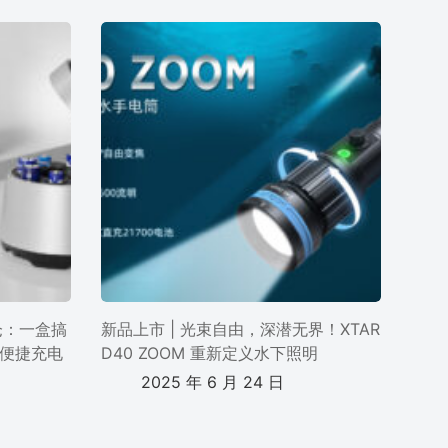
电仓：一盒搞
新品上市 | 光束自由，深潜无界！XTAR
便捷充电
D40 ZOOM 重新定义水下照明
2025 年 6 月 24 日