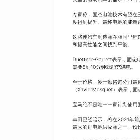
专家称，固态电池技术有望在
度得到提升。最终电池的能量
这将使汽车制造商在相同里程
和提高性能之间找到平衡。
Duettner-Garret
需要5到10分钟就能充满电。
至于价格，波士顿咨询公司最
（XavierMosquet）表
宝马绝不是唯一一家计划使用
丰田已经暗示，将在2021
最大的锂电池供应商之一，预