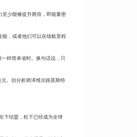
力至少能够提升两倍，即能量密
性能，或者他们可以在续航里程
加燃料一样简单省时。换句话说，只
美元。但分析师泽维尔路莫斯特
与松下结盟，松下已经成为全球