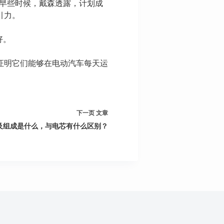
今年早些时候，戴森透露，计划成
引力。
好。
证明它们能够在电动汽车每天运
下一页
文章
及组成是什么，与电芯有什么区别？