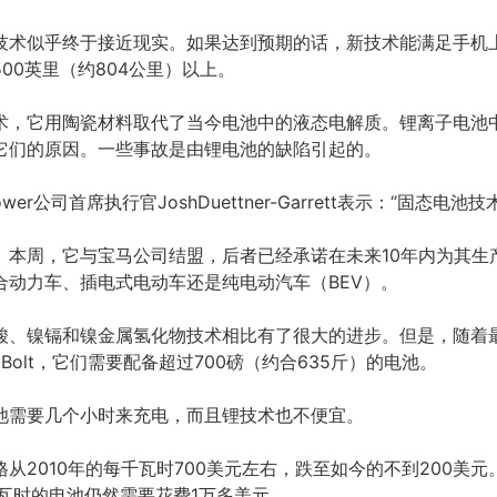
技术似乎终于接近现实。如果达到预期的话，新技术能满足手机
00英里（约804公里）以上。
术，它用陶瓷材料取代了当今电池中的液态电解质。锂离子电池
它们的原因。一些事故是由锂电池的缺陷引起的。
wer公司首席执行官JoshDuettner-Garrett表示：“固态电池
。本周，它与宝马公司结盟，后者已经承诺在未来10年内为其生
合动力车、插电式电动车还是纯电动汽车（BEV）。
酸、镍镉和镍金属氢化物技术相比有了很大的进步。但是，随着
的Bolt，它们需要配备超过700磅（约合635斤）的电池。
池需要几个小时来充电，而且锂技术也不便宜。
从2010年的每千瓦时700美元左右，跌至如今的不到200美元
瓦时的电池仍然需要花费1万多美元。