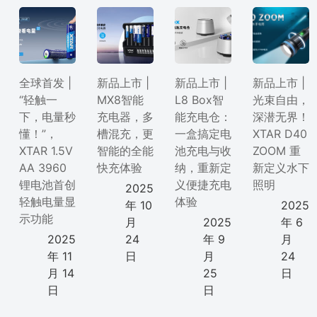
全球首发 |
新品上市 |
新品上市 |
新品上市 |
“轻触一
MX8智能
L8 Box智
光束自由，
下，电量秒
充电器，多
能充电仓：
深潜无界！
懂！”，
槽混充，更
一盒搞定电
XTAR D40
XTAR 1.5V
智能的全能
池充电与收
ZOOM 重
AA 3960
快充体验
纳，重新定
新定义水下
锂电池首创
义便捷充电
照明
2025
轻触电量显
体验
年 10
2025
示功能
月
2025
年 6
2025
24
年 9
月
年 11
日
月
24
月 14
25
日
日
日