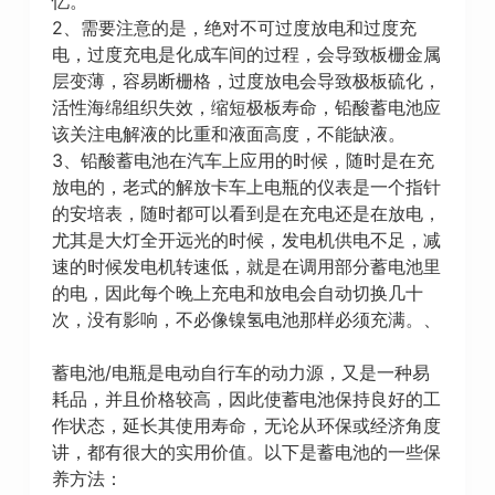
忆。
2、需要注意的是，绝对不可过度放电和过度充
电，过度充电是化成车间的过程，会导致板栅金属
层变薄，容易断栅格，过度放电会导致极板硫化，
活性海绵组织失效，缩短极板寿命，铅酸蓄电池应
该关注电解液的比重和液面高度，不能缺液。
3、铅酸蓄电池在汽车上应用的时候，随时是在充
放电的，老式的解放卡车上电瓶的仪表是一个指针
的安培表，随时都可以看到是在充电还是在放电，
尤其是大灯全开远光的时候，发电机供电不足，减
速的时候发电机转速低，就是在调用部分蓄电池里
的电，因此每个晚上充电和放电会自动切换几十
次，没有影响，不必像镍氢电池那样必须充满。、
蓄电池/电瓶是电动自行车的动力源，又是一种易
耗品，并且价格较高，因此使蓄电池保持良好的工
作状态，延长其使用寿命，无论从环保或经济角度
讲，都有很大的实用价值。以下是蓄电池的一些保
养方法：