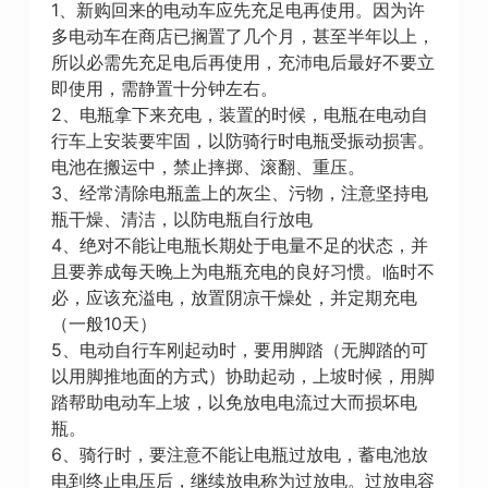
1、新购回来的电动车应先充足电再使用。因为许
多电动车在商店已搁置了几个月，甚至半年以上，
所以必需先充足电后再使用，充沛电后最好不要立
即使用，需静置十分钟左右。
2、电瓶拿下来充电，装置的时候，电瓶在电动自
行车上安装要牢固，以防骑行时电瓶受振动损害。
电池在搬运中，禁止摔掷、滚翻、重压。
3、经常清除电瓶盖上的灰尘、污物，注意坚持电
瓶干燥、清洁，以防电瓶自行放电
4、绝对不能让电瓶长期处于电量不足的状态，并
且要养成每天晚上为电瓶充电的良好习惯。临时不
必，应该充溢电，放置阴凉干燥处，并定期充电
（一般10天）
5、电动自行车刚起动时，要用脚踏（无脚踏的可
以用脚推地面的方式）协助起动，上坡时候，用脚
踏帮助电动车上坡，以免放电电流过大而损坏电
瓶。
6、骑行时，要注意不能让电瓶过放电，蓄电池放
电到终止电压后，继续放电称为过放电。过放电容