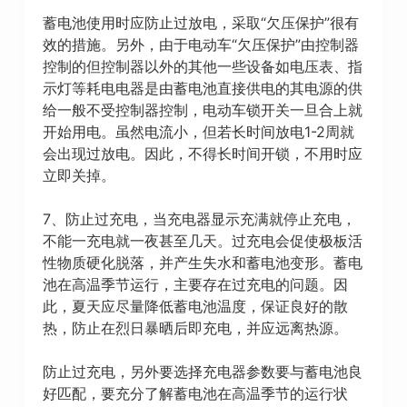
蓄电池使用时应防止过放电，采取“欠压保护”很有
效的措施。另外，由于电动车“欠压保护”由控制器
控制的但控制器以外的其他一些设备如电压表、指
示灯等耗电电器是由蓄电池直接供电的其电源的供
给一般不受控制器控制，电动车锁开关一旦合上就
开始用电。虽然电流小，但若长时间放电1-2周就
会出现过放电。因此，不得长时间开锁，不用时应
立即关掉。
7、防止过充电，当充电器显示充满就停止充电，
不能一充电就一夜甚至几天。过充电会促使极板活
性物质硬化脱落，并产生失水和蓄电池变形。蓄电
池在高温季节运行，主要存在过充电的问题。因
此，夏天应尽量降低蓄电池温度，保证良好的散
热，防止在烈日暴晒后即充电，并应远离热源。
防止过充电，另外要选择充电器参数要与蓄电池良
好匹配，要充分了解蓄电池在高温季节的运行状