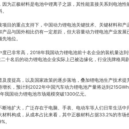
，因为正极材料是电池中锂离子之源，其性能直接关系到电池性
料。
技项目的重点支持下，中国动力锂电池关键技术、关键材料和产
和产品与国外相比仍有一定差距，但大容量动力锂电池产业发展
领先地位。
度已非常高，2018年我国动力锂电池前十名企业的装机量达到整
名在二十名后的动力锂电池企业实际上已被边缘化，行业洗牌格局
普及度提高，以及国家政策的逐步落地，叠加锂电池生产技术提
增长，预计到2022年中国汽车动力锂电池产量将达到215GW
4年我国动力锂电池市场规模突破1300亿元。
不断地扩大，广泛存在于电脑、手表、电动车等人们日常生活中
材料构成，从成本占比来看，其中正极材料占据33.2%的市场份
9%。