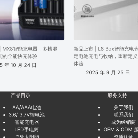
| MX8智能充电器，多槽混
新品上市 | L8 Box智能充
能的全能快充体验
定电池充电与收纳，重新定义
体验
5 年 10 月 24 日
2025 年 9 月 25 日
产品目录
服务支持
AA/AAA电池
关于我们
3.6/ 3.7V锂电池
联系我们
智能充电器
成为经销商
LED手电筒
OEM & ODM 
户外太阳能
资质认证