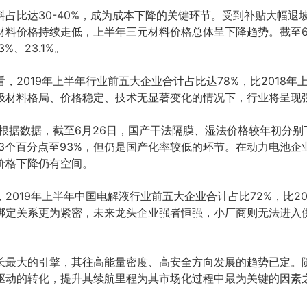
占比达30-40%，成为成本下降的关键环节。受到补贴大幅退
材料价格持续走低，上半年三元材料价格总体呈下降趋势。截至6
%、23.1%。
，2019年上半年行业前五大企业合计占比达78%，比2018年
极材料格局、价格稳定、技术无显著变化的情况下，行业将呈现
根据数据，截至6月26日，国产干法隔膜、湿法价格较年初分别下跌
升3个百分点至93%，但仍是国产化率较低的环节。在动力电池
价格下降仍有空间。
2019年上半年中国电解液行业前五大企业合计占比72%，比20
绑定关系更为紧密，未来龙头企业强者恒强，小厂商则无法进入
长最大的引擎，其往高能量密度、高安全方向发展的趋势已定。
驱动的转化，提升其续航里程为其市场化过程中最为关键的因素