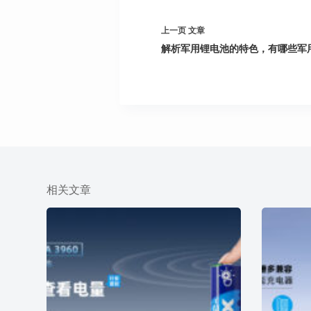
上一页
文章
解析军用锂电池的特色，有哪些军
相关文章