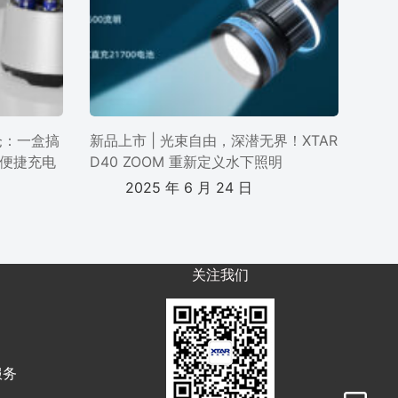
电仓：一盒搞
新品上市 | 光束自由，深潜无界！XTAR
便捷充电
D40 ZOOM 重新定义水下照明
2025 年 6 月 24 日
关注我们
服务