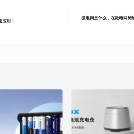
微电网是什么，在微电网储
用应用！