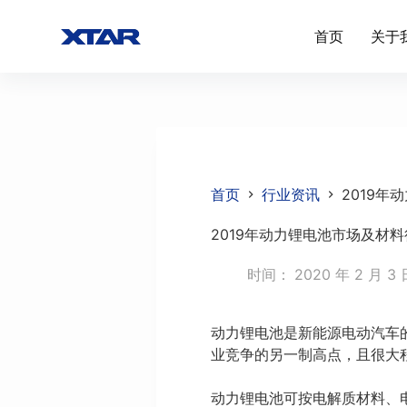
跳
首页
关于
过
内
容
首页
行业资讯
2019
2019年动力锂电池市场及材
时间：
2020 年 2 月 3 
动力锂电池是新能源电动汽车的
业竞争的另一制高点，且很大
动力锂电池可按电解质材料、