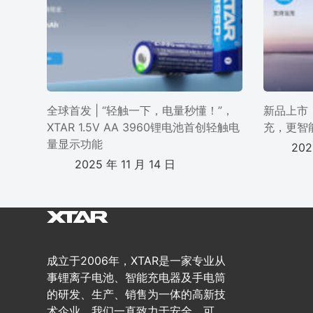
全球首发 | “轻触一下，电量秒懂！”，
新品上市 
XTAR 1.5V AA 3960锂电池首创轻触电
充，更智
量显示功能
202
2025 年 11 月 14 日
成立于2006年，XTAR是一家专业从
事锂离子电池、智能充电器及手电筒
的研发、生产、销售为一体的高新技
术企业。我们一直致力于安全、可