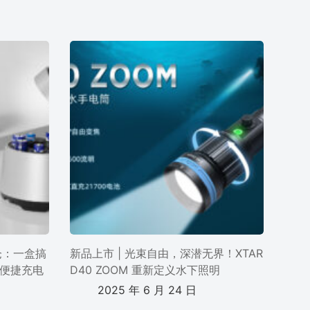
电仓：一盒搞
新品上市 | 光束自由，深潜无界！XTAR
便捷充电
D40 ZOOM 重新定义水下照明
2025 年 6 月 24 日