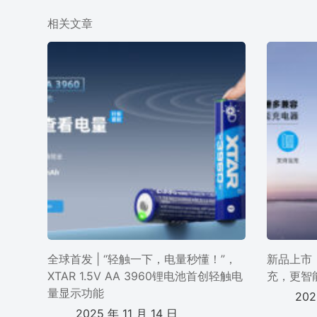
相关文章
全球首发 | “轻触一下，电量秒懂！”，
新品上市 
XTAR 1.5V AA 3960锂电池首创轻触电
充，更智
量显示功能
202
2025 年 11 月 14 日