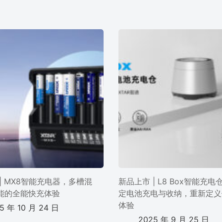
| MX8智能充电器，多槽混
新品上市 | L8 Box智能充
能的全能快充体验
定电池充电与收纳，重新定义
体验
5 年 10 月 24 日
2025 年 9 月 25 日