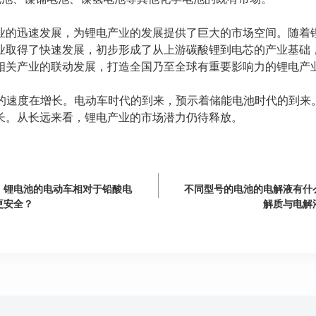
业的迅速发展，为锂电产业的发展提供了巨大的市场空间。随着
业取得了快速发展，初步形成了从上游碳酸锂到电芯的产业基础
相关产业的联动发展，打造全国乃至全球有重要影响力的锂电产
%的速度在增长。电动车时代的到来，预示着储能电池时代的到来
长。从长远来看，锂电产业的市场潜力仍待释放。
，锂电池的电动车相对于铅酸电
不同型号的电池的电解液有什
更安全？
解质与电解