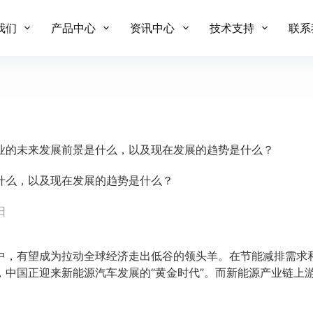
我们
产品中心
资讯中心
技术支持
联系
业的未来发展前景是什么，以及现在发展的趋势是什么？
什么，以及现在发展的趋势是什么？
日
中，有望成为拉动全球经济走出低谷的领头羊。在节能减排需求
，中国正迎来新能源汽车发展的“黄金时代”。而新能源产业链上