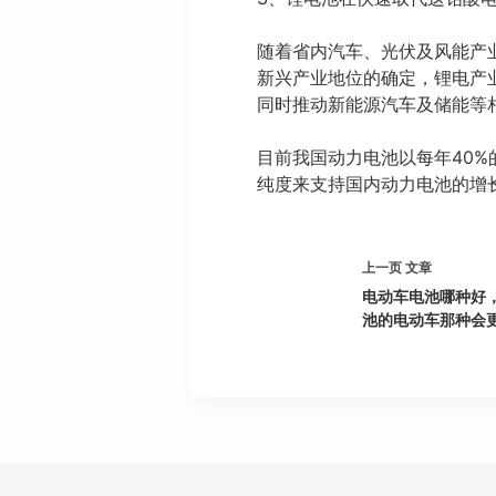
随着省内汽车、光伏及风能产
新兴产业地位的确定，锂电产
同时推动新能源汽车及储能等
目前我国动力电池以每年40
纯度来支持国内动力电池的增
上一页
文章
电动车电池哪种好
池的电动车那种会