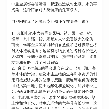
中重金属都会随渗液一起流出造成对土壤、水的再
污染，这种污染对人类健康的危害极大。
电池回收除了环境污染问题还存在哪些问题？
1、废旧电池中含有重金属锅、销、汞、镍、锌、
锰等，其中镉、铅、汞是对人体危害较大的物质，
而镍、锌等金属虽然对我们有益但若超过极限也将
对人体造成危害；这些有毒物质通过各种途径进入
人体内，长期积蓄难以排除，损害神经系统、造血
功能和骨骼，甚至可以致癌。
2、废旧电池渗出的重金属会造成江、河、湖、海
等水体的污染，危及水生生物的生存和水资源的利
用间接威胁人类的健康，废酸、废碱等电解质溶液
可能污染土地，使土地酸化和盐碱化，所以未经过
处理的废旧电池是埋在人们身边的一颗定时炸弹。
3、电池填埋腐烂后，渗出的重金属物质就会污染
土壤和地下水，对生态环境的危害具有长期性，这
样的土壤和水再通过农产品进入人体，会使内脏损