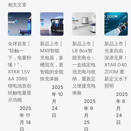
相关文章
全球首发 |
新品上市 |
新品上市 |
新品上市 |
“轻触一
MX8智能
L8 Box智
光束自由，
下，电量秒
充电器，多
能充电仓：
深潜无界！
懂！”，
槽混充，更
一盒搞定电
XTAR D40
XTAR 1.5V
智能的全能
池充电与收
ZOOM 重
AA 3960
快充体验
纳，重新定
新定义水下
锂电池首创
义便捷充电
照明
2025
轻触电量显
体验
年 10
2025
示功能
月
2025
年 6
2025
24
年 9
月
年 11
日
月
24
月 14
25
日
日
日