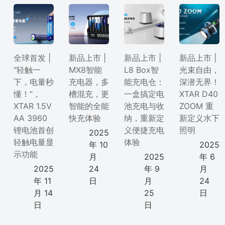
全球首发 |
新品上市 |
新品上市 |
新品上市 |
“轻触一
MX8智能
L8 Box智
光束自由，
下，电量秒
充电器，多
能充电仓：
深潜无界！
懂！”，
槽混充，更
一盒搞定电
XTAR D40
XTAR 1.5V
智能的全能
池充电与收
ZOOM 重
AA 3960
快充体验
纳，重新定
新定义水下
锂电池首创
义便捷充电
照明
2025
轻触电量显
体验
年 10
2025
示功能
月
2025
年 6
2025
24
年 9
月
年 11
日
月
24
月 14
25
日
日
日