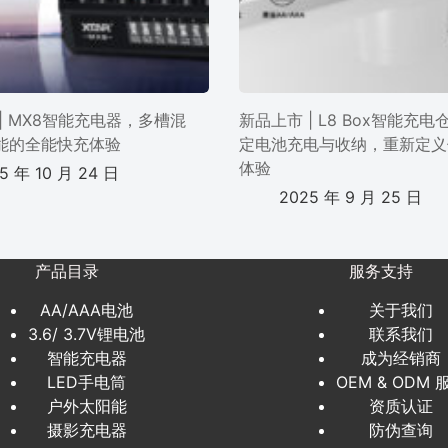
| MX8智能充电器，多槽混
新品上市 | L8 Box智能充
能的全能快充体验
定电池充电与收纳，重新定义
体验
5 年 10 月 24 日
2025 年 9 月 25 日
产品目录
服务支持
AA/AAA电池
关于我们
3.6/ 3.7V锂电池
联系我们
智能充电器
成为经销商
LED手电筒
OEM & ODM 
户外太阳能
资质认证
摄影充电器
防伪查询