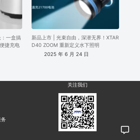
电仓：一盒搞
新品上市 | 光束自由，深潜无界！XTAR
便捷充电
D40 ZOOM 重新定义水下照明
2025 年 6 月 24 日
关注我们
服务