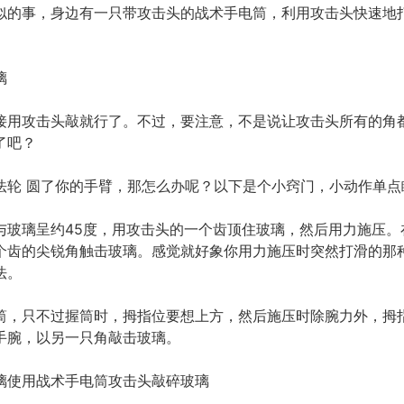
似的事，身边有一只带攻击头的战术手电筒，利用攻击头快速地
璃
接用攻击头敲就行了。不过，要注意，不是说让攻击头所有的角
了吧？
法轮 圆了你的手臂，那怎么办呢？以下是个小窍门，小动作单点
与玻璃呈约45度，用攻击头的一个齿顶住玻璃，然后用力施压。
个齿的尖锐角触击玻璃。感觉就好象你用力施压时突然打滑的那
法。
筒，只不过握筒时，拇指位要想上方，然后施压时除腕力外，拇
手腕，以另一只角敲击玻璃。
璃使用战术手电筒攻击头敲碎玻璃