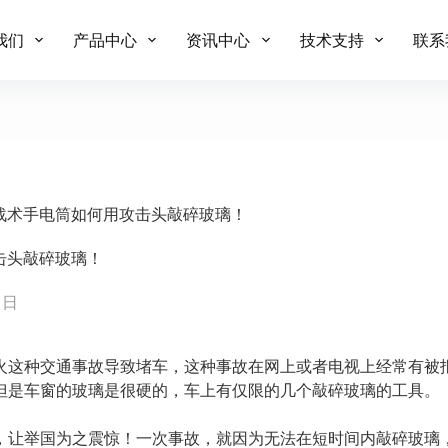
我们
产品中心
资讯中心
技术支持
联系
光战术手电筒如何用攻击头敲碎玻璃！
击头敲碎玻璃！
 日
火这种交通事故导致堵车，这种事故在网上或者电视上经常有被
但是车窗的玻璃是很硬的，车上有仅限的几个敲碎玻璃的工具。
，让举国为之震惊！一次事故，就因为无法在短时间内敲碎玻璃