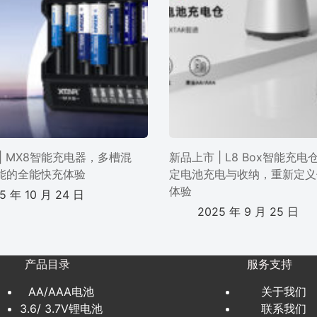
| MX8智能充电器，多槽混
新品上市 | L8 Box智能充
能的全能快充体验
定电池充电与收纳，重新定义
体验
5 年 10 月 24 日
2025 年 9 月 25 日
产品目录
服务支持
AA/AAA电池
关于我们
3.6/ 3.7V锂电池
联系我们