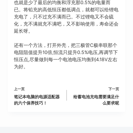
也就是少了最后的均衡和浮充那0.5%的电量而
已。将铅充的高低恒压都低调点，就都可以给锂电
充电了，只不过充不满而已。不过锂电又不会硫
化，充不满就充不满吧，又不影响使用，寿命还会
延长呀。
还有一个方法，打开外壳，把三极管C极串联那个
电阻阻值提升10倍,恒流只提升0.5%电压,再调节下
恒压点,尽量做到每一个电池电压均衡到4.18V左右
为好。
上一页
下一页
笔记本电脑的电源适配器
给蓄电池充电需要满足什
的六个保养技巧！
么要求呢