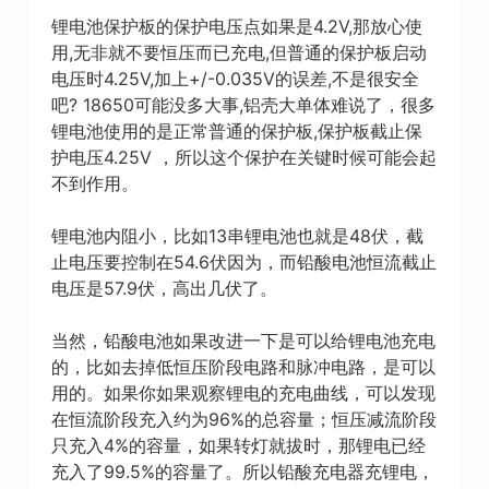
锂电池保护板的保护电压点如果是4.2V,那放心使
用,无非就不要恒压而已充电,但普通的保护板启动
电压时4.25V,加上+/-0.035V的误差,不是很安全
吧? 18650可能没多大事,铝壳大单体难说了，很多
锂电池使用的是正常普通的保护板,保护板截止保
护电压4.25V ，所以这个保护在关键时候可能会起
不到作用。
锂电池内阻小，比如13串锂电池也就是48伏，截
止电压要控制在54.6伏因为，而铅酸电池恒流截止
电压是57.9伏，高出几伏了。
当然，铅酸电池如果改进一下是可以给锂电池充电
的，比如去掉低恒压阶段电路和脉冲电路，是可以
用的。如果你如果观察锂电的充电曲线，可以发现
在恒流阶段充入约为96%的总容量；恒压减流阶段
只充入4%的容量，如果转灯就拔时，那锂电已经
充入了99.5%的容量了。所以铅酸充电器充锂电，