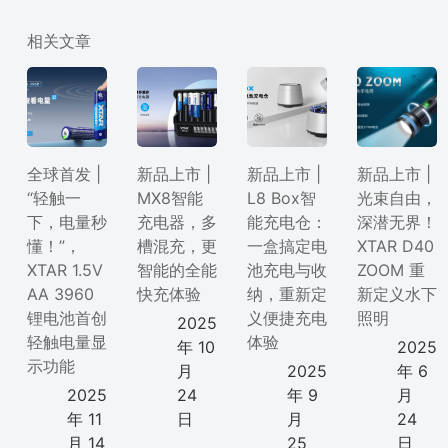
相关文章
全球首发 |
新品上市 |
新品上市 |
新品上市 |
“轻触一
MX8智能
L8 Box智
光束自由，
下，电量秒
充电器，多
能充电仓：
深潜无界！
懂！”，
槽混充，更
一盒搞定电
XTAR D40
XTAR 1.5V
智能的全能
池充电与收
ZOOM 重
AA 3960
快充体验
纳，重新定
新定义水下
锂电池首创
义便捷充电
照明
2025
轻触电量显
体验
年 10
2025
示功能
月
2025
年 6
2025
24
年 9
月
年 11
日
月
24
月 14
25
日