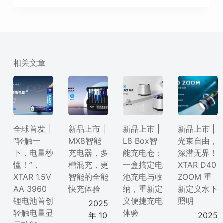
相关文章
全球首发 |
新品上市 |
新品上市 |
新品上市 |
“轻触一
MX8智能
L8 Box智
光束自由，
下，电量秒
充电器，多
能充电仓：
深潜无界！
懂！”，
槽混充，更
一盒搞定电
XTAR D40
XTAR 1.5V
智能的全能
池充电与收
ZOOM 重
AA 3960
快充体验
纳，重新定
新定义水下
锂电池首创
义便捷充电
照明
2025
轻触电量显
体验
年 10
2025