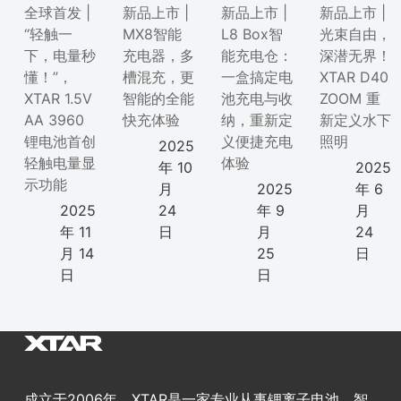
全球首发 |
新品上市 |
新品上市 |
新品上市 |
“轻触一
MX8智能
L8 Box智
光束自由，
下，电量秒
充电器，多
能充电仓：
深潜无界！
懂！”，
槽混充，更
一盒搞定电
XTAR D40
XTAR 1.5V
智能的全能
池充电与收
ZOOM 重
AA 3960
快充体验
纳，重新定
新定义水下
锂电池首创
义便捷充电
照明
2025
轻触电量显
体验
年 10
2025
示功能
月
2025
年 6
2025
24
年 9
月
年 11
日
月
24
月 14
25
日
日
日
成立于2006年，XTAR是一家专业从事锂离子电池、智