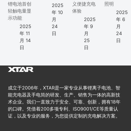
锂电池首创
义便捷充电
照明
2025
轻触电量显
体验
年 10
2025
示功能
月
2025
年 6
2025
24
年 9
月
年 11
日
月
24
月 14
25
日
日
日
成立于2006年，XTAR是一家专业从事锂离子电池、智
能充电器及手电筒的研发、生产、销售为一体的高新技
术企业。我们一直致力于安全、可靠、创新，拥有18年
的口碑。凭借着200多项专利、ISO9001/CE等质量认
证，以及专业的服务，为您提供定制的充电解决方案。