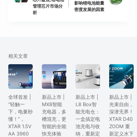
影响锂电池能量
管理芯片市场分
密度发展的因素
析
相关文章
全球首发 |
新品上市 |
新品上市 |
新品上市 |
“轻触一
MX8智能
L8 Box智
光束自由，
下，电量秒
充电器，多
能充电仓：
深潜无界！
懂！”，
槽混充，更
一盒搞定电
XTAR D40
XTAR 1.5V
智能的全能
池充电与收
ZOOM 重
AA 3960
快充体验
纳，重新定
新定义水下