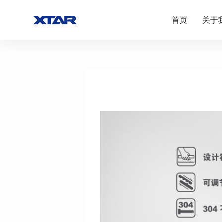
跳
首页
关于
过
内
容