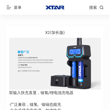
跳
菜单
搜索
过
内
容
X2(加长版)
双输入快充直显，镍氢/锂电池充电器
·广泛兼容，镍氢、镍镉也能充