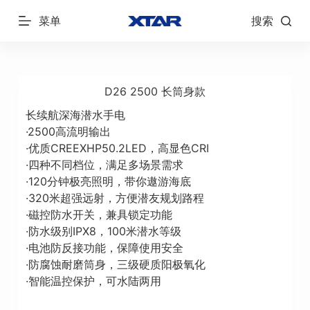
跳
菜单
搜索
过
内
容
D26 2500 长筒身款
长续航深海潜水手电
·2500高流明输出
·优质CREEXHP50.2LED，高显色CRI
·四种不同档位，满足多场景需求
·120分钟极亮照明，带你遨游海底
·320米超强远射，方便潜友规划路程
·磁控防水开关，兼具锁定功能
·防水级别IPX8，100米潜水等级
·电池防反接功能，保障使用安全
·防腐蚀耐磨筒身，三级硬质阳极氧化
·智能温控保护，可水陆两用