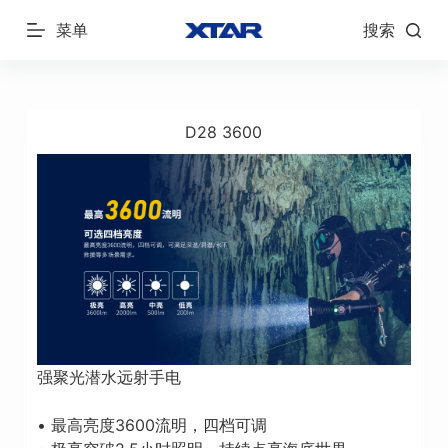
跳
菜单
搜索
过
内
容
D28 3600
强聚光潜水远射手电
• 最高亮度3600流明，四档可调