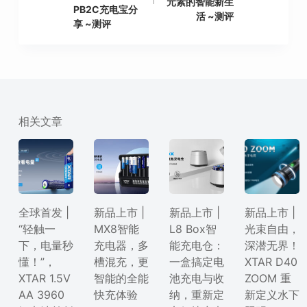
元素的智能新生
PB2C充电宝分
活 ~测评
享 ~测评
相关文章
全球首发 |
新品上市 |
新品上市 |
新品上市 |
“轻触一
MX8智能
L8 Box智
光束自由，
下，电量秒
充电器，多
能充电仓：
深潜无界！
懂！”，
槽混充，更
一盒搞定电
XTAR D40
XTAR 1.5V
智能的全能
池充电与收
ZOOM 重
AA 3960
快充体验
纳，重新定
新定义水下