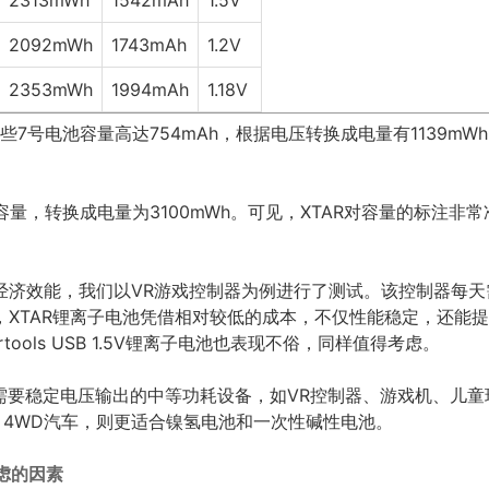
2313mWh
1542mAh
1.5V
2092mWh
1743mAh
1.2V
2353mWh
1994mAh
1.18V
些7号电池容量高达754mAh，根据电压转换成电量有1139mWh
的容量，转换成电量为3100mWh。可见，XTAR对容量的标注
济效能，我们以VR游戏控制器为例进行了测试。该控制器每天需
，XTAR锂离子电池凭借相对较低的成本，不仅性能稳定，还能
tools USB 1.5V锂离子电池也表现不俗，同样值得考虑。
合需要稳定电压输出的中等功耗设备，如VR控制器、游戏机、儿
 4WD汽车，则更适合镍氢电池和一次性碱性电池。
考虑的因素