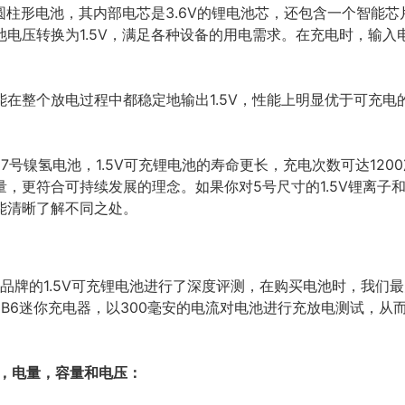
的圆柱形电池，其内部电芯是3.6V的锂电池芯，还包含一个智能
电压转换为1.5V，满足各种设备的用电需求。在充电时，输入电
在整个放电过程中都稳定地输出1.5V，性能上明显优于可充电
和7号镍氢电池，1.5V可充锂电池的寿命更长，充电次数可达12
，更符合可持续发展的理念。如果你对5号尺寸的1.5V锂离子和
能清晰了解不同之处。
个品牌的1.5V可充锂电池进行了深度评测，在购买电池时，我们
x B6迷你充电器，以300毫安的电流对电池进行充放电测试，
。
格，电量，容量和电压：