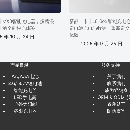
| MX8智能充电器，多槽混
新品上市 | L8 Box智能充
能的全能快充体验
定电池充电与收纳，重新定义
体验
5 年 10 月 24 日
2025 年 9 月 25 日
产品目录
服务支持
AA/AAA电池
关于我们
3.6/ 3.7V锂电池
联系我们
智能充电器
成为经销商
LED手电筒
OEM & ODM 
户外太阳能
资质认证
摄影充电器
防伪查询