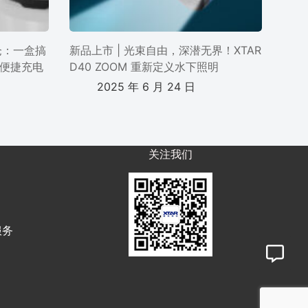
电仓：一盒搞
新品上市 | 光束自由，深潜无界！XTAR
便捷充电
D40 ZOOM 重新定义水下照明
2025 年 6 月 24 日
关注我们
服务