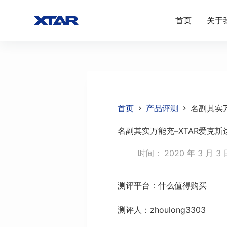
跳
首页
关于
过
内
容
首页
产品评测
名副其实万
名副其实万能充–XTAR爱克斯
时间：
2020 年 3 月 3 
测评平台：什么值得购买
测评人：zhoulong3303