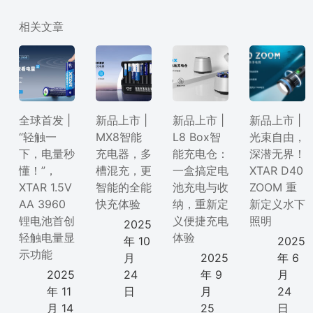
相关文章
全球首发 |
新品上市 |
新品上市 |
新品上市 |
“轻触一
MX8智能
L8 Box智
光束自由，
下，电量秒
充电器，多
能充电仓：
深潜无界！
懂！”，
槽混充，更
一盒搞定电
XTAR D40
XTAR 1.5V
智能的全能
池充电与收
ZOOM 重
AA 3960
快充体验
纳，重新定
新定义水下
锂电池首创
义便捷充电
照明
2025
轻触电量显
体验
年 10
2025
示功能
月
2025
年 6
2025
24
年 9
月
年 11
日
月
24
月 14
25
日