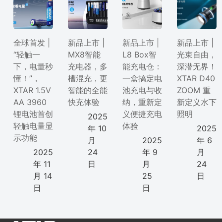
全球首发 |
新品上市 |
新品上市 |
新品上市 |
“轻触一
MX8智能
L8 Box智
光束自由，
下，电量秒
充电器，多
能充电仓：
深潜无界！
懂！”，
槽混充，更
一盒搞定电
XTAR D40
XTAR 1.5V
智能的全能
池充电与收
ZOOM 重
AA 3960
快充体验
纳，重新定
新定义水下
锂电池首创
义便捷充电
照明
2025
轻触电量显
体验
年 10
2025
示功能
月
2025
年 6
2025
24
年 9
月
年 11
日
月
24
月 14
25
日
日
日