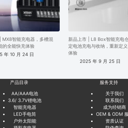
| MX8智能充电器，多槽混
新品上市 | L8 Box智能充
能的全能快充体验
定电池充电与收纳，重新定义
体验
5 年 10 月 24 日
2025 年 9 月 25 日
产品目录
服务支持
AA/AAA电池
关于我们
3.6/ 3.7V锂电池
联系我们
智能充电器
成为经销商
LED手电筒
OEM & ODM 
户外太阳能
资质认证
摄影充电器
防伪查询