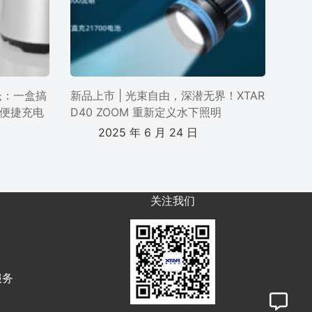
电仓：一盒搞
新品上市 | 光束自由，深潜无界！XTAR
便捷充电
D40 ZOOM 重新定义水下照明
2025 年 6 月 24 日
关注我们
服务