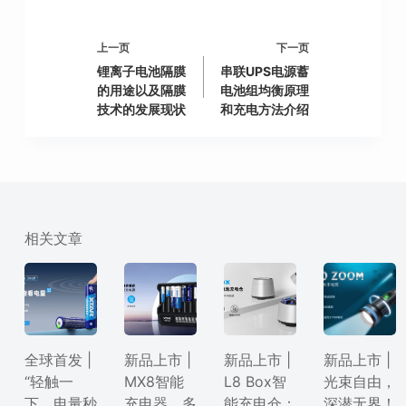
上一页
下一页
锂离子电池隔膜
串联UPS电源蓄
的用途以及隔膜
电池组均衡原理
技术的发展现状
和充电方法介绍
相关文章
全球首发 |
新品上市 |
新品上市 |
新品上市 |
“轻触一
MX8智能
L8 Box智
光束自由，
下，电量秒
充电器，多
能充电仓：
深潜无界！