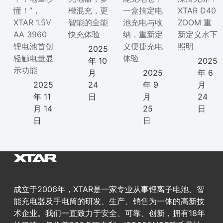
懂！”，
槽混充，更
一盒搞定电
XTAR D40
XTAR 1.5V
智能的全能
池充电与收
ZOOM 重
AA 3960
快充体验
纳，重新定
新定义水下
锂电池首创
义便捷充电
照明
2025
轻触电量显
体验
年 10
2025
示功能
月
2025
年 6
2025
24
年 9
月
年 11
日
月
24
月 14
25
日
日
日
成立于2006年，XTAR是一家专业从事锂离子电池、智
能充电器及手电筒的研发、生产、销售为一体的高新技
术企业。我们一直致力于安全、可靠、创新，拥有18年