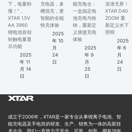
下，电量秒
充电器，多
能充电仓：
深潜无界！
懂！”，
槽混充，更
一盒搞定电
XTAR D40
XTAR 1.5V
智能的全能
池充电与收
ZOOM 重
AA 3960
快充体验
纳，重新定
新定义水下
锂电池首创
义便捷充电
照明
2025
轻触电量显
体验
年 10
2025
示功能
月
2025
年 6
2025
24
年 9
月
年 11
日
月
24
月 14
25
日
日
日
成立于2006年，XTAR是一家专业从事锂离子电池、智
能充电器及手电筒的研发、生产、销售为一体的高新技
术企业。我们一直致力于安全、可靠、创新，拥有18年