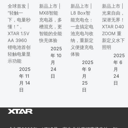
全球首发 |
新品上市 |
新品上市 |
新品上市 |
“轻触一
MX8智能
L8 Box智
光束自由，
下，电量秒
充电器，多
能充电仓：
深潜无界！
懂！”，
槽混充，更
一盒搞定电
XTAR D40
XTAR 1.5V
智能的全能
池充电与收
ZOOM 重
AA 3960
快充体验
纳，重新定
新定义水下
锂电池首创
义便捷充电
照明
2025
轻触电量显
体验
年 10
2025
示功能
月
2025
年 6
2025
24
年 9
月
年 11
日
月
24
月 14
25
日
日
日