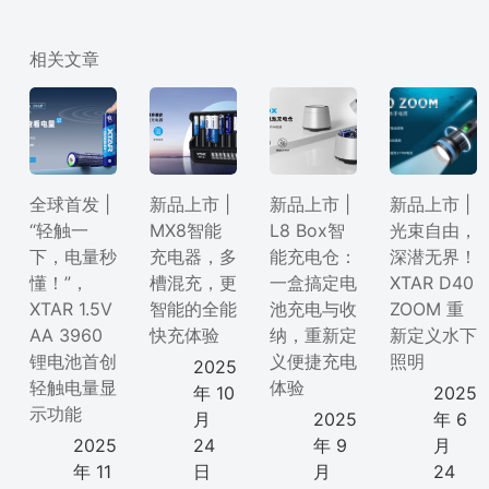
相关文章
全球首发 |
新品上市 |
新品上市 |
新品上市 |
“轻触一
MX8智能
L8 Box智
光束自由，
下，电量秒
充电器，多
能充电仓：
深潜无界！
懂！”，
槽混充，更
一盒搞定电
XTAR D40
XTAR 1.5V
智能的全能
池充电与收
ZOOM 重
AA 3960
快充体验
纳，重新定
新定义水下
锂电池首创
义便捷充电
照明
2025
轻触电量显
体验
年 10
2025
示功能
月
2025
年 6
2025
24
年 9
月
年 11
日
月
24